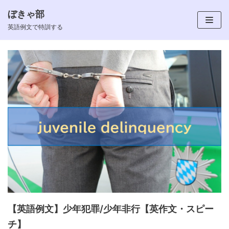
ぼきゃ部
コ
英語例文で特訓する
ン
テ
ン
ツ
へ
ス
キ
ッ
プ
【英語例文】少年犯罪/少年非行【英作文・スピー
チ】