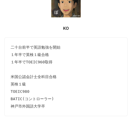
KO
二十台前半で英語勉強を開始

１年半で英検１級合格

１年半でTOEIC960取得

米国公認会計士全科目合格

英検１級

TOEIC980

BATIC(コントローラー)

神戸市外国語大学卒