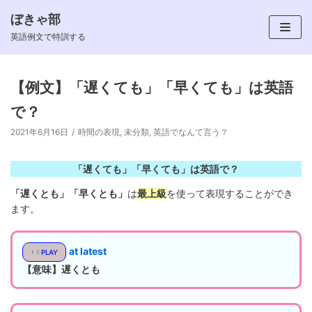
ぼきゃ部
コ
英語例文で特訓する
ン
テ
ン
【例文】「遅くても」「早くても」は英語
ツ
で？
へ
ス
2021年6月16日
時間の表現
,
未分類
,
英語でなんて言う？
キ
ッ
「遅くても」「早くても」は英語で？
プ
「遅くとも」「早くとも」
は
最上級
を使って表現することができ
ます。
at latest
PLAY
【意味】遅くとも