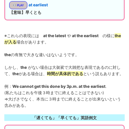
at earliest
PLAY
【意味】
早くとも
※これらの表現には
at the latest
や
at the earliest
の様に
the
が入る
場合があります。
the
の有無で大きな違いはないようです。
しかし、
the
がない場合は大袈裟で大雑把な表現であるのに対し
て、
the
がある場合は、
時間が具体的である
という説もあります。
例：
We cannot get this done by 3p.m. at the
earliest
.
(私たちはこれを午後３時までに終えることはできない)
⇒大げさでなく、本当に３時までに終えることが出来ないという
含みがある。
「遅くても」「早くても」英語例文