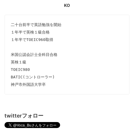
KO
二十台前半で英語勉強を開始

１年半で英検１級合格

１年半でTOEIC960取得

米国公認会計士全科目合格

英検１級

TOEIC980

BATIC(コントローラー)

神戸市外国語大学卒
twitterフォロー