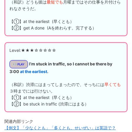
（和訳）どうも彼は
最短でも
月曜まではその仕事を片付けら
れなさそうだ。
【①】at the earliest (早くとも）
【②】get A done (Aを終わらす。完了する）
Level:★★★☆☆☆☆☆
I’m stuck in traffic, so I cannot be there by
PLAY
3:00
at the earliest
.
（和訳）渋滞にはまってしまったので、そっちには
早くても
３時までには行けない。
【①】at the earliest (早くとも）
【②】be stuck in traffic (渋滞にはまる）
関連内部リンク
【例文】「少なくとも」「多くとも、せいぜい」は英語で？