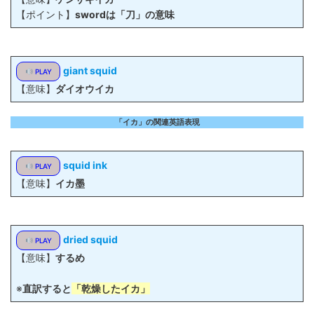
【ポイント】
swordは「刀」の意味
giant squid
PLAY
【意味】
ダイオウイカ
「イカ」の関連英語表現
squid ink
PLAY
【意味】
イカ墨
dried squid
PLAY
【意味】
するめ
※
直訳すると
「乾燥したイカ」