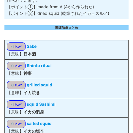
作られています。
【ポイント①】made from A (Aから作られた)
【ポイント②】dried squid (乾燥されたイカ＝スルメ)
関連語彙まとめ
Sake
PLAY
【意味】
日本酒
Shinto ritual
PLAY
【意味】
神事
grilled squid
PLAY
【意味】
イカ焼き
squid Sashimi
PLAY
【意味】
イカの刺身
salted squid
PLAY
【意味】
イカの塩辛