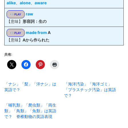
alike
、
alone
、
aware
raw
PLAY
【意味】
形容詞：生の
made from
A
PLAY
【意味】
Aから作られた
共有:
「ナシ」「梨」「洋ナシ」は
「海洋汚染」「海洋ゴミ」
英語で？
「プラスチック汚染」は英語
で？
「哺乳類」「爬虫類」「両生
類」「鳥類」「魚類」は英語
で？ 脊椎動物の英語表現