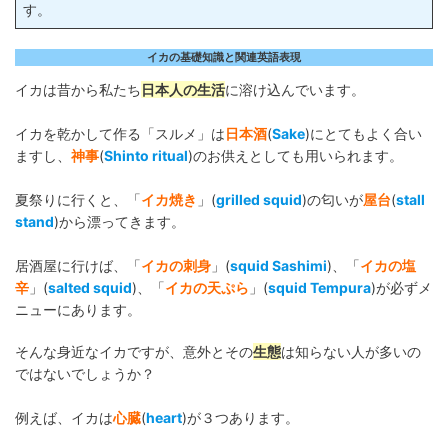
す。
イカの基礎知識と関連英語表現
イカは昔から私たち
日本人の生活
に溶け込んでいます。
イカを乾かして作る「スルメ」は
日本酒
(
Sake
)にとてもよく合い
ますし、
神事
(
Shinto ritual
)のお供えとしても用いられます。
夏祭りに行くと、「
イカ焼き
」(
grilled squid
)の匂いが
屋台
(
stall
stand
)から漂ってきます。
居酒屋に行けば、「
イカの刺身
」(
squid Sashimi
)、「
イカの塩
辛
」(
salted squid
)、「
イカの天ぷら
」(
squid Tempura
)が必ずメ
ニューにあります。
そんな身近なイカですが、意外とその
生態
は知らない人が多いの
ではないでしょうか？
例えば、イカは
心臓
(
heart
)が３つあります。