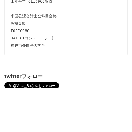
１年半でTOEIC960取得

米国公認会計士全科目合格

英検１級

TOEIC980

BATIC(コントローラー)

神戸市外国語大学卒
twitterフォロー