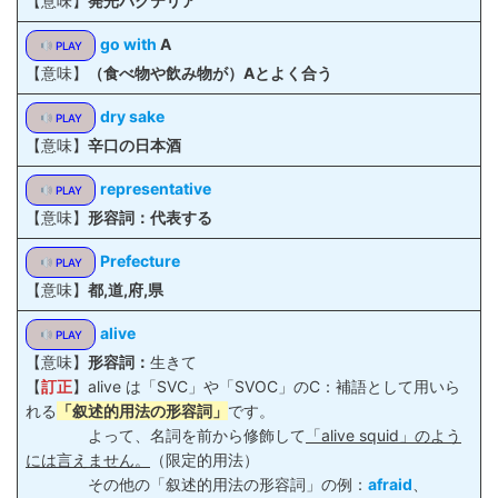
【意味】
発光バクテリア
go with
A
PLAY
【意味】
（食べ物や飲み物が）Aとよく合う
dry sake
PLAY
【意味】
辛口の日本酒
representative
PLAY
【意味】
形容詞：代表する
Prefecture
PLAY
【意味】
都,道,府,県
alive
PLAY
【意味】
形容詞：
生きて
【
訂正
】alive は「SVC」や「SVOC」のC：補語として用いら
れる
「叙述的用法の形容詞」
です。
よって、名詞を前から修飾して
「alive squid」のよう
には言えません。
（限定的用法）
その他の「叙述的用法の形容詞」の例：
afraid
、