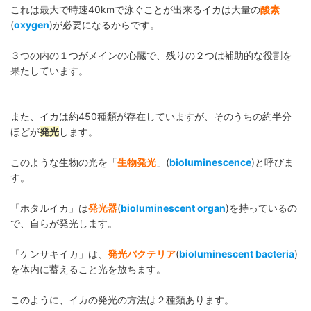
これは最大で時速40kmで泳ぐことが出来るイカは大量の
酸素
(
oxygen
)が必要になるからです。
３つの内の１つがメインの心臓で、残りの２つは補助的な役割を
果たしています。
また、イカは約450種類が存在していますが、そのうちの約半分
ほどが
発光
します。
このような生物の光を「
生物発光
」(
bioluminescence
)と呼びま
す。
「ホタルイカ」は
発光器
(
bioluminescent organ
)を持っているの
で、自らが発光します。
「ケンサキイカ」は、
発光バクテリア
(
bioluminescent bacteria
)
を体内に蓄えること光を放ちます。
このように、イカの発光の方法は２種類あります。