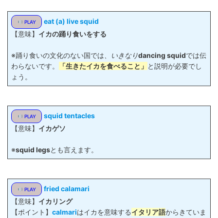
eat (a) live squid
PLAY
【意味】
イカの踊り食いをする
※踊り食いの文化のない国では
、いきなり
dancing squid
では伝
わらないです。
「生きたイカを食べること」
と説明が必要でし
ょう。
squid tentacles
PLAY
【意味】
イカゲソ
※
squid legs
とも言えます。
fried calamari
PLAY
【意味】
イカリング
【ポイント】
calmari
はイカを意味する
イタリア語
からきていま