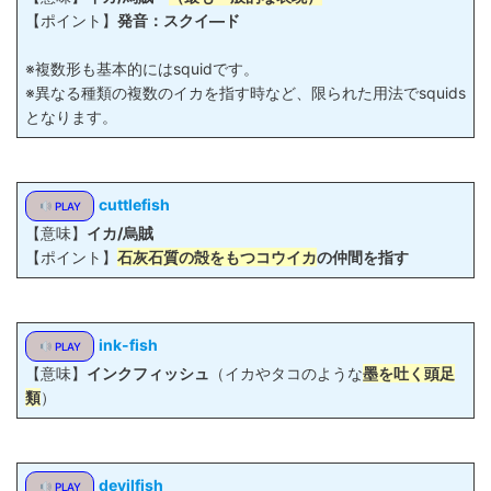
【ポイント】
発音：スクイ―ド
※複数形も基本的にはsquidです。
※異なる種類の複数のイカを指す時など、限られた用法でsquids
となります。
cuttlefish
PLAY
【意味】
イカ/烏賊
【ポイント】
石灰石質の殻をもつコウイカ
の仲間を指す
ink-fish
PLAY
【意味】
インクフィッシュ
（イカやタコのような
墨を吐く頭足
類
）
devilfish
PLAY