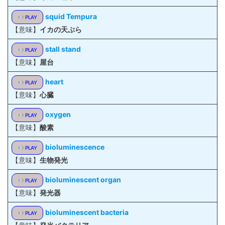
squid Tempura
PLAY
【意味】
イカの天ぷら
stall stand
PLAY
【意味】
屋台
heart
PLAY
【意味】
心臓
oxygen
PLAY
【意味】
酸素
bioluminescence
PLAY
【意味】
生物発光
bioluminescent organ
PLAY
【意味】
発光器
bioluminescent bacteria
PLAY