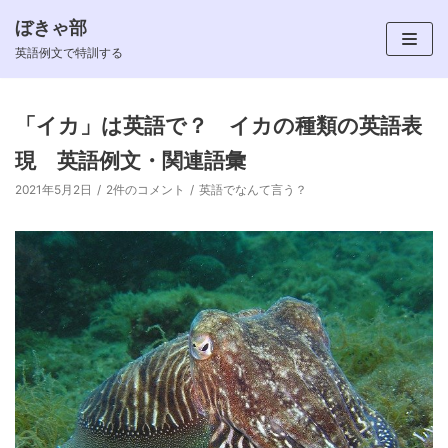
ぼきゃ部
コ
英語例文で特訓する
ン
テ
ン
「イカ」は英語で？ イカの種類の英語表
ツ
現 英語例文・関連語彙
へ
ス
2021年5月2日
2件のコメント
英語でなんて言う？
キ
ッ
プ