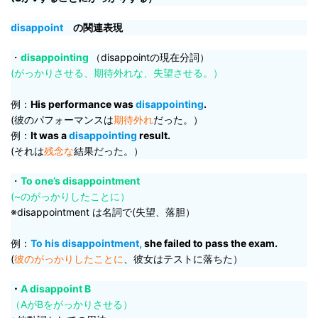
disappoint
の関連表現
・
disappointing
（disappointの現在分詞）
(がっかりさせる、期待外れな、失望させる。）
例：
His performance was
disappointing
.
(彼のパフォーマンスは
期待外れ
だった。）
例：
It was a
disappointing
result.
(それは
残念な
結果だった。）
・
To one’s disappointment
(~のがっかりしたことに）
※disappointment は名詞で(失望、落胆）
例：
To his disappointment,
she failed to pass the exam.
(
彼のがっかりしたことに
、彼女はテストに落ちた）
・
A disappoint B
（AがBをがっかりさせる）