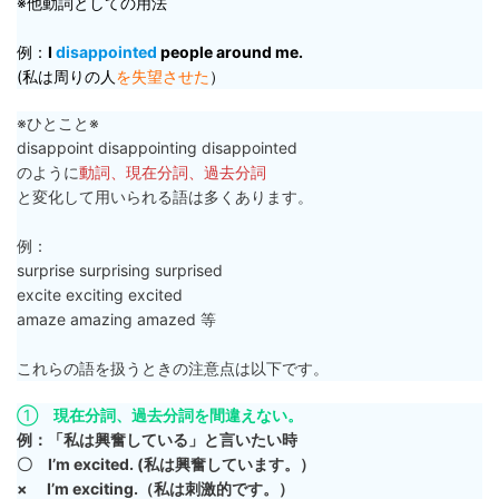
※他動詞としての用法
例：
I
disappointed
people around me.
(私は周りの人
を失望させた
）
※ひとこと※
disappoint disappointing disappointed
のように
動詞、現在分詞、過去分詞
と変化して用いられる語は多くあります。
例：
surprise surprising surprised
excite exciting excited
amaze amazing amazed 等
これらの語を扱うときの注意点は以下です。
①
現在分詞、過去分詞を間違えない。
例：「私は興奮している」と言いたい時
〇 I’m excited. (私は興奮しています。）
× I’m exciting.（私は刺激的です。）