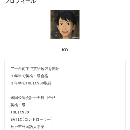
プロフィール
KO
二十台前半で英語勉強を開始

１年半で英検１級合格

１年半でTOEIC960取得

米国公認会計士全科目合格

英検１級

TOEIC980

BATIC(コントローラー)

神戸市外国語大学卒