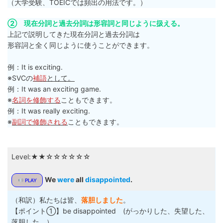
（大学受験、TOEICでは頻出の用法です。）
② 現在分詞と過去分詞は形容詞と同じように扱える。
上記で説明してきた現在分詞と過去分詞は
形容詞と全く同じように使うことができます。
例：It is exciting.
※SVCの
補語
として。
例：It was an exciting game.
※
名詞を修飾する
こともできます。
例：It was really exciting.
※
副詞で修飾される
こともできます。
Level:★★☆☆☆☆☆☆
We
were
all
disappointed
.
PLAY
（和訳）私たちは皆、
落胆しました
。
【ポイント①】be disappointed (がっかりした、失望した、
落胆した。）