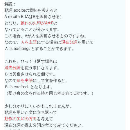
解説；
動詞:exciteの意味を考えると
A excite B (AはBを興奮させる）
となり、
動作の矢印がA⇒B
と
なっていることが分かります。
この場合、Aが人を興奮させるものですよね。
なので、
Ａを主語
にする場合は
現在分詞
を用いて
Ａ is exciting. とすることができます。
これを、ひっくり返す場合は
過去分詞
を使う事になります。
Ｂは興奮させられる側です。
なので
Ｂを主語
にして文を作ると、
Ｂ is excited. となります。
（
受け身の文を作る時と同じ考え方でOKです
。）
少し分かりにくいかもしれませんが、
動詞を用いた文に立ち返って
動作の矢印の方向
を考えて
現在分詞か過去分詞か考えてみてください。