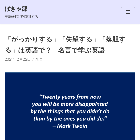
ぼきゃ部
コ
英語例文で特訓する
ン
テ
ン
「がっかりする」「失望する」「落胆す
ツ
る」は英語で？ 名言で学ぶ英語
へ
ス
2021年2月22日
名言
キ
ッ
プ