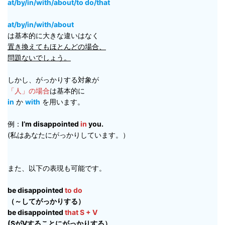
at/by/in/with/about/to do/that
at/by/in/with/about
は基本的に大きな違いはなく
置き換えてもほとんどの場合、
問題ないでしょう。
しかし、がっかりする対象が
「人」の場合
は基本的に
in
か
with
を用います。
例：
I’m disappointed
in
you.
(私はあなたにがっかりしています。）
また、以下の表現も可能です。
be disappointed
to do
（～してがっかりする）
be disappointed
that S + V
(SがVすることにがっかりする）