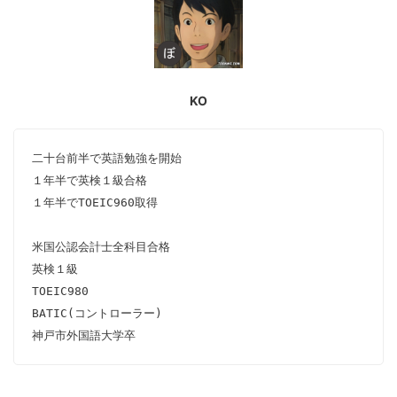
KO
二十台前半で英語勉強を開始

１年半で英検１級合格

１年半でTOEIC960取得

米国公認会計士全科目合格

英検１級

TOEIC980

BATIC(コントローラー)

神戸市外国語大学卒