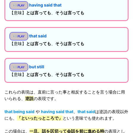
having said that
PLAY
【意味】
とは言っても
、
そうは言っても
that said
PLAY
【意味】
とは言っても
、
そうは言っても
but still
PLAY
【意味】
とは言っても
、
そうは言っても
これらの表現は、直前に言った事と相反することを言う場合に用
いられる、
逆説
の表現です。
that being said
や
having said that
、
that said
は逆説の表現以外
にも、
「といったっところで」
という意味でも使われます。
この場合は、
一旦、話を区切って会話を前に進める時
の表現とし