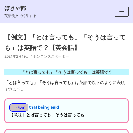
ぼきゃ部
コ
英語例文で特訓する
ン
テ
ン
【例文】「とは言っても」「そうは言って
ツ
も」は英語で？【英会話】
へ
ス
2021年2月19日
センテンススターター
キ
ッ
「とは言っても」「そうは言っても」は英語で？
プ
「とは言っても」「そうは言っても」
は英語で以下のように表現
できます。
that being said
PLAY
【意味】
とは言っても
、
そうは言っても