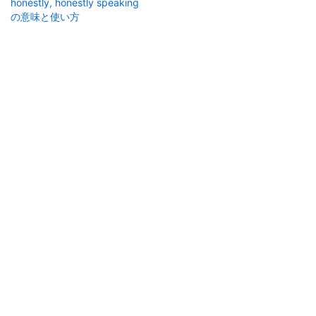
honestly, honestly speaking
の意味と使い方