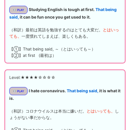
Studying English is tough at first.
That being
PLAY
said,
it can be fun once you get used to it.
（和訳）最初は英語を勉強するのはとても大変だ。
とはいっ
ても、
一度慣れてしまえば、楽しくもある。
【①】That being said, ～（とはいっても～）
【②】at first (最初は）
Level:★★★★☆☆☆☆
I hate coronavirus.
That being said,
it is what it
PLAY
is.
（和訳）コロナウイルスは本当に嫌いだ。
とはいっても、
し
ょうがない事だからな。