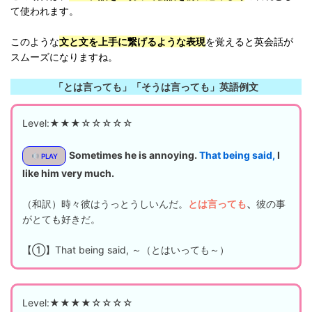
て使われます。
このような
文と文を上手に繋げるような表現
を覚えると英会話が
スムーズになりますね。
「とは言っても」「そうは言っても」英語例文
Level:★★★☆☆☆☆☆
Sometimes he is annoying.
That being said,
I
PLAY
like him very much.
（和訳）時々彼はうっとうしいんだ。
とは言っても
、
彼の事
がとても好きだ。
【①】That being said, ～（とはいっても～）
Level:★★★★☆☆☆☆